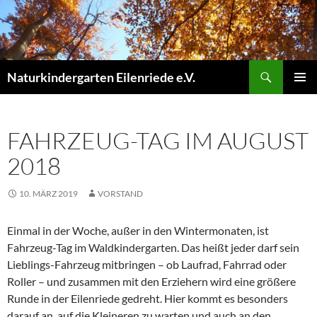
Suchen
Naturkindergarten Eilenriede e.V.
ZUM
PRIMÄR
INHALT
MENÜ
SPRINGEN
FAHRZEUG-TAG IM AUGUST
2018
10. MÄRZ 2019
VORSTAND
Einmal in der Woche, außer in den Wintermonaten, ist
Fahrzeug-Tag im Waldkindergarten. Das heißt jeder darf sein
Lieblings-Fahrzeug mitbringen – ob Laufrad, Fahrrad oder
Roller – und zusammen mit den Erziehern wird eine größere
Runde in der Eilenriede gedreht. Hier kommt es besonders
darauf an, auf die Kleineren zu warten und auch an den