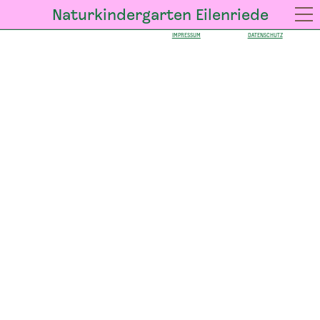
Naturkindergarten Eilenriede
IMPRESSUM
DATENSCHUTZ