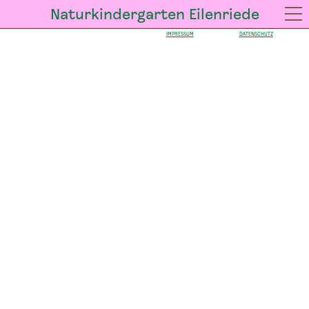
Naturkindergarten Eilenriede
IMPRESSUM
DATENSCHUTZ